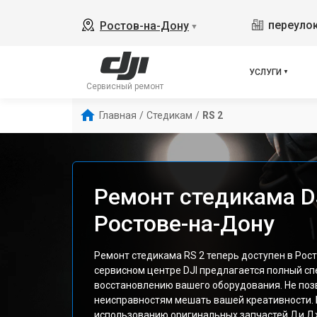
переулок
Ростов-на-Дону
▼
УСЛУГИ
Сервисный ремонт
Главная
/
Стедикам
/
RS 2
Ремонт стедикама DJ
Ростове-на-Дону
Ремонт стедикама RS 2 теперь доступен в Рос
сервисном центре DJI предлагается полный спе
восстановлению вашего оборудования. Не поз
неисправностям мешать вашей креативности. 
использованию оригинальных запчастей Ди Дж