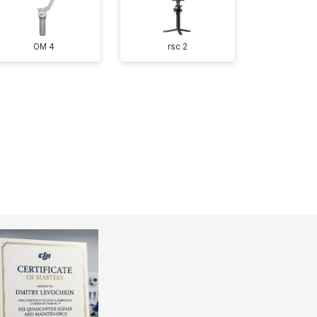
OM 4
rsc 2