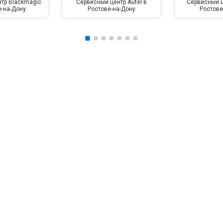
тр Blackmagic
Сервисный центр Autel в
Сервисный ц
е-на-Дону
Ростове-на-Дону
Ростове