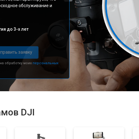
осходное обслуживание и
ия до 3-х лет
править заявку
 на обработку моих
персональных
амов DJI