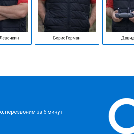
Левочкин
Борис Герман
Давид
?
, перезвоним за 5 минут