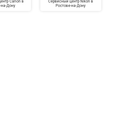
ентр Canon в
Сервисный центр Nikon в
Сервисный це
-на-Дону
Ростове-на-Дону
Ростов