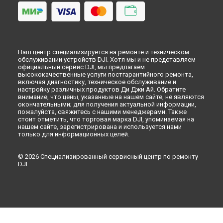
Ремонт пульта дистанционного управления RC 2 DJI в
Самаре
Ремонт пульта дистанционного управления RC 2 DJI в
Омске
Ремонт пульта дистанционного управления RC 2 DJI в
Наш центр специализируется на ремонте и техническом
Красноярске
обслуживании устройств DJI. Хотя мы и не представляем
официальный сервис DJI, мы предлагаем
Ремонт пульта дистанционного управления RC 2 DJI в
высококачественные услуги постгарантийного ремонта,
Перми
включая диагностику, техническое обслуживание и
настройку различных продуктов Ди Джи Ай. Обратите
Ремонт пульта дистанционного управления RC 2 DJI в
внимание, что цены, указанные на нашем сайте, не являются
Ульяновске
окончательными; для получения актуальной информации,
Ремонт пульта дистанционного управления RC 2 DJI в
пожалуйста, свяжитесь с нашими менеджерами. Также
Кирове
стоит отметить, что торговая марка DJI, упоминаемая на
нашем сайте, зарегистрирована и используется нами
Ремонт пульта дистанционного управления RC 2 DJI в
только для информационных целей.
Москве
Ремонт пульта дистанционного управления RC 2 DJI в
© 2026 Специализированный сервисный центр по ремонту
Санкт-Петербурге
DJI.