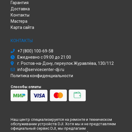
Гарантия
Замена GPS-модуля квадрокоптера DJI в
Иркутске
Доставка
Замена GPS-модуля квадрокоптера DJI в
Самаре
Контакты
Замена GPS-модуля квадрокоптера DJI в
Омске
Мастера
Замена GPS-модуля квадрокоптера DJI в
Красноярске
Карта сайта
Замена GPS-модуля квадрокоптера DJI в
Перми
Замена GPS-модуля квадрокоптера DJI в
Ульяновске
КОНТАКТЫ
Замена GPS-модуля квадрокоптера DJI в
Кирове
Замена GPS-модуля квадрокоптера DJI в
Москве
+7 (800) 100-69-58
Замена GPS-модуля квадрокоптера DJI в
Санкт-
Ежедневно с 09:00 до 21:00
Петербурге
г. Ростов-на-Дону, переулок Журавлёва, 130/112
info@servicecenter-dji.ru
Политика конфиденциальности
Способы оплаты
Наш центр специализируется на ремонте и техническом
обслуживании устройств DJI. Хотя мы и не представляем
официальный сервис DJI, мы предлагаем