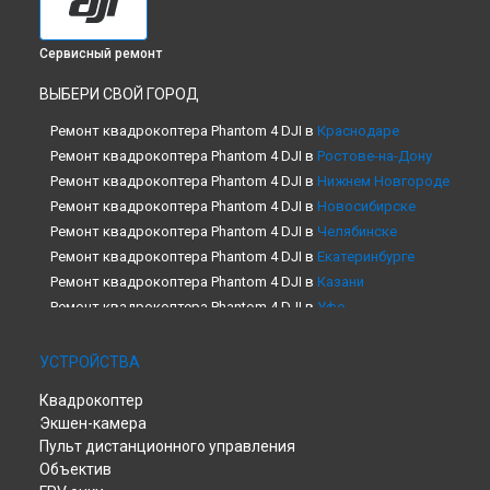
Сервисный ремонт
ВЫБЕРИ СВОЙ ГОРОД
Ремонт квадрокоптера Phantom 4 DJI в
Краснодаре
Ремонт квадрокоптера Phantom 4 DJI в
Ростове-на-Дону
Ремонт квадрокоптера Phantom 4 DJI в
Нижнем Новгороде
Ремонт квадрокоптера Phantom 4 DJI в
Новосибирске
Ремонт квадрокоптера Phantom 4 DJI в
Челябинске
Ремонт квадрокоптера Phantom 4 DJI в
Екатеринбурге
Ремонт квадрокоптера Phantom 4 DJI в
Казани
Ремонт квадрокоптера Phantom 4 DJI в
Уфе
Ремонт квадрокоптера Phantom 4 DJI в
Воронеже
Ремонт квадрокоптера Phantom 4 DJI в
Волгограде
УСТРОЙСТВА
Ремонт квадрокоптера Phantom 4 DJI в
Барнауле
Квадрокоптер
Ремонт квадрокоптера Phantom 4 DJI в
Ижевске
Экшен-камера
Ремонт квадрокоптера Phantom 4 DJI в
Тольятти
Пульт дистанционного управления
Ремонт квадрокоптера Phantom 4 DJI в
Ярославле
Объектив
Ремонт квадрокоптера Phantom 4 DJI в
Саратове