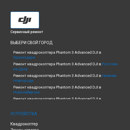
Сервисный ремонт
ВЫБЕРИ СВОЙ ГОРОД
Ремонт квадрокоптера Phantom 3 Advanced DJI в
Краснодаре
Ремонт квадрокоптера Phantom 3 Advanced DJI в
Ростове-
на-Дону
Ремонт квадрокоптера Phantom 3 Advanced DJI в
Нижнем
Новгороде
Ремонт квадрокоптера Phantom 3 Advanced DJI в
Новосибирске
Ремонт квадрокоптера Phantom 3 Advanced DJI в
Челябинске
Ремонт квадрокоптера Phantom 3 Advanced DJI в
УСТРОЙСТВА
Екатеринбурге
Ремонт квадрокоптера Phantom 3 Advanced DJI в
Казани
Квадрокоптер
Ремонт квадрокоптера Phantom 3 Advanced DJI в
Уфе