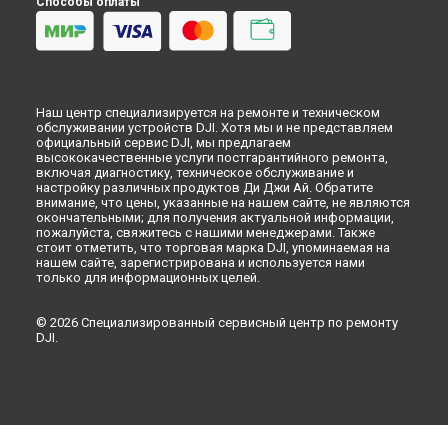
Ремонт квадрокоптера Phantom 3 Advanced DJI в
Способы оплаты
Ульяновске
Ремонт квадрокоптера Phantom 3 Advanced DJI в
Кирове
Ремонт квадрокоптера Phantom 3 Advanced DJI в
Москве
Ремонт квадрокоптера Phantom 3 Advanced DJI в
Санкт-
Петербурге
Наш центр специализируется на ремонте и техническом
обслуживании устройств DJI. Хотя мы и не представляем
официальный сервис DJI, мы предлагаем
высококачественные услуги постгарантийного ремонта,
включая диагностику, техническое обслуживание и
настройку различных продуктов Ди Джи Ай. Обратите
внимание, что цены, указанные на нашем сайте, не являются
окончательными; для получения актуальной информации,
пожалуйста, свяжитесь с нашими менеджерами. Также
стоит отметить, что торговая марка DJI, упоминаемая на
нашем сайте, зарегистрирована и используется нами
только для информационных целей.
© 2026 Специализированный сервисный центр по ремонту
DJI.