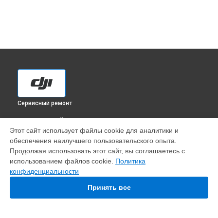
Сервисный ремонт
ВЫБЕРИ СВОЙ ГОРОД
Этот сайт использует файлы cookie для аналитики и
Установка антенны пульта квадрокоптера Mavic 2 Dual DJI
обеспечения наилучшего пользовательского опыта.
в
Краснодаре
Продолжая использовать этот сайт, вы соглашаетесь с
Установка антенны пульта квадрокоптера Mavic 2 Dual DJI
использованием файлов cookie.
Политика
в
Ростове-на-Дону
конфиденциальности
Установка антенны пульта квадрокоптера Mavic 2 Dual DJI
в
Нижнем Новгороде
Принять все
Установка антенны пульта квадрокоптера Mavic 2 Dual DJI
в
Новосибирске
Установка антенны пульта квадрокоптера Mavic 2 Dual DJI