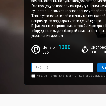
замены антенны на пульт квадрокоптера Matric
Эта процедура проводится при ухудшении качес
существенно влияет на управление устройств
Также установка новой антенны может потреб
например, из-за ударов или падений пульта.
В фирменном сервисном центре DJI мастера 
оборудованием для быстрой замены антенны, 
управления дроном.
1000
Экспрес
Цена от
в день 
руб
От
Нажимая на кнопку отправить я даю свое согласие