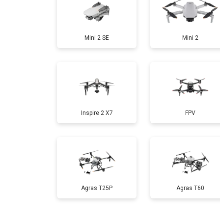
Замена аккумулятора
Mini 2 SE
Mini 2
Настройка шифрования Wi-Fi
Прошивка
Inspire 2 X7
FPV
Замена материнской платы
Ремонт корпуса
Agras T25P
Agras T60