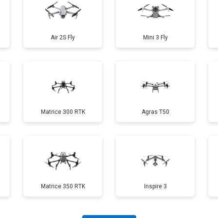
от 60 мин
о
Air 2S Fly
Mini 3 Fly
от 40 мин
о
от 70 мин
о
Matrice 300 RTK
Agras T50
от 60 мин
о
от 100 мин
о
Matrice 350 RTK
Inspire 3