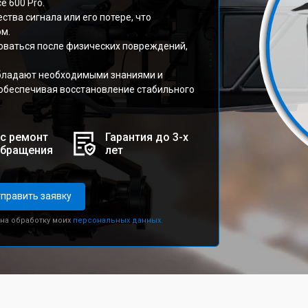
e 600 Pro.
тва сигнала или его потере, что
ом.
оваться после физических повреждений,
обладают необходимыми знаниями и
обеспечивая восстановление стабильного
с ремонт
Гарантия до 3-х
обращения
лет
править заявку
 на обработку моих
персональных данных.