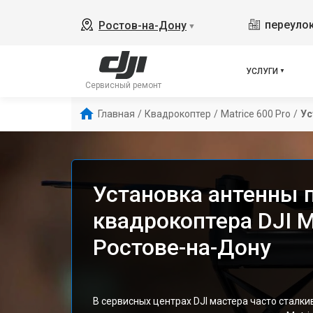
переулок
Ростов-на-Дону
▼
УСЛУГИ
Сервисный ремонт
Главная
/
Квадрокоптер
/
Matrice 600 Pro
/
Ус
Установка антенны 
квадрокоптера DJI Ma
Ростове-на-Дону
В сервисных центрах DJI мастера часто сталк