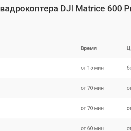
вадрокоптера DJI Matrice 600 P
Время
Ц
от 15 мин
б
от 70 мин
о
от 70 мин
о
от 60 мин
о