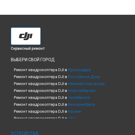
Сервисный ремонт
ВЫБЕРИ СВОЙ ГОРОД
Ремонт квадрокоптера DJI в
Краснодаре
Ремонт квадрокоптера DJI в
Ростове-на-Дону
Ремонт квадрокоптера DJI в
Нижнем Новгороде
Ремонт квадрокоптера DJI в
Новосибирске
Ремонт квадрокоптера DJI в
Челябинске
Ремонт квадрокоптера DJI в
Екатеринбурге
Ремонт квадрокоптера DJI в
Казани
Ремонт квадрокоптера DJI в
Уфе
Ремонт квадрокоптера DJI в
Воронеже
Ремонт квадрокоптера DJI в
Волгограде
УСТРОЙСТВА