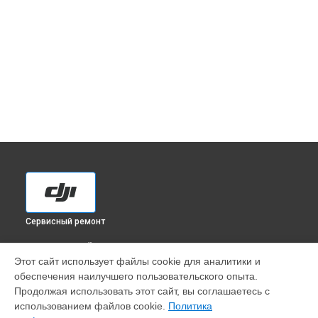
Сервисный ремонт
ВЫБЕРИ СВОЙ ГОРОД
Этот сайт использует файлы cookie для аналитики и
Чистка оптики(линзоблока) экшн-камеры Osmo Action 3
обеспечения наилучшего пользовательского опыта.
DJI в
Краснодаре
Продолжая использовать этот сайт, вы соглашаетесь с
Чистка оптики(линзоблока) экшн-камеры Osmo Action 3
использованием файлов cookie.
Политика
DJI в
Ростове-на-Дону