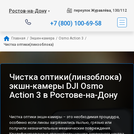
Ростов-на-Дону
переулок Журавлёва, 130/112
▼
+7 (800) 100-69-58
Главная
/
Экшен-камера
/
Osmo Action 3
/
Чистка оптики(линзоблока)
Чистка оптики(линзоблока)
экшн-камеры DJI Osmo
Action 3 в Ростове-на-Дону
Чистка оптики экшн-камеры – это необходимая процедура,
особенно если линзы загрязнились пылью, грязью или
получили незначительные механические повреждения.
Квалифицированные специалисты нашего сервисного центра